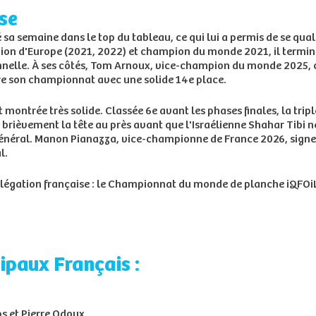
se
a semaine dans le top du tableau, ce qui lui a permis de se qualif
pion d'Europe (2021, 2022) et champion du monde 2021, il termi
onnelle. À ses côtés, Tom Arnoux, vice-champion du monde 2025,
ure son championnat avec une solide 14e place.
montrée très solide. Classée 6e avant les phases finales, la tr
t brièvement la tête au près avant que l'Israélienne Shahar Tibi 
 général. Manon Pianazza, vice-championne de France 2026, signe 
l.
légation française : le Championnat du monde de planche iQFOiL
cipaux Français :
 et Pierre Odoux.