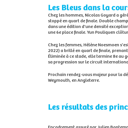
Les Bleus dans la cour
Chez les hommes, Nicolas Goyard a géré s
stoppé en quart de finale. Double cham
dans une édition d'une densité excepti
une 6e place finale. Yun Pouliquen clôt
Chez les femmes, Hélène Noesmoen s'est 
2022) a brillé en quart de finale, prenan
Éliminée à ce stade, elle termine 8e au
sa progression sur le circuit internationa
Prochain rendez-vous majeur pour la dé
Weymouth, en Angleterre.
Les résultats des prin
Encadrement assuré par Julien Bontemps