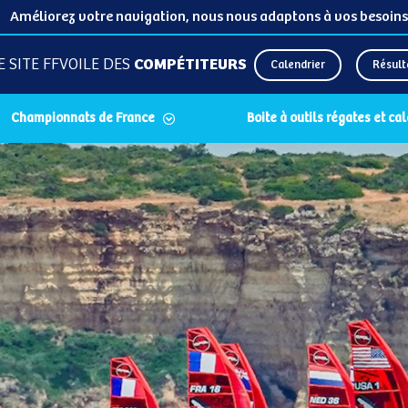
Améliorez votre navigation, nous nous adaptons à vos besoins
E SITE FFVOILE DES
COMPÉTITEURS
Calendrier
Résult
Championnats de France
Boite à outils régates et ca