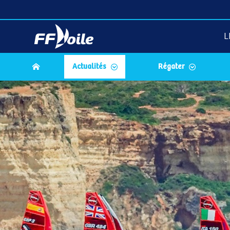
L
Actualités
Régater