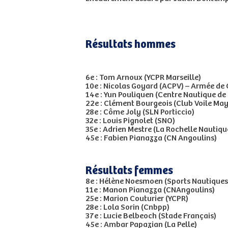
Résultats hommes
6e : Tom Arnoux (YCPR Marseille)
10e : Nicolas Goyard (ACPV) – Armée d
14e : Yun Pouliquen (Centre Nautique de 
22e : Clément Bourgeois (Club Voile Ma
28e : Côme Joly (SLN Porticcio)
32e : Louis Pignolet (SNO)
35e : Adrien Mestre (La Rochelle Nautiqu
45e : Fabien Pianazza (CN Angoulins)
Résultats femmes
8e : Hélène Noesmoen (Sports Nautiques
11e : Manon Pianazza (CNAngoulins)
25e : Marion Couturier (YCPR)
28e : Lola Sorin (Cnbpp)
37e : Lucie Belbeoch (Stade Français)
45e : Ambar Papazian (La Pelle)