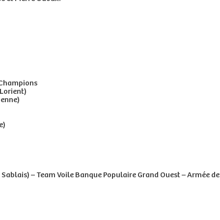
e Champions
Lorient)
yenne)
e)
 Sablais) – Team Voile Banque Populaire Grand Ouest – Armée 