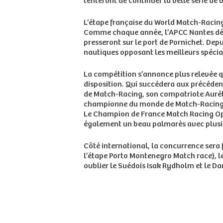
tenteront de continuer la belle série de v
L’étape française du World Match-Racing
Comme chaque année, l’APCC Nantes déplo
presseront sur le port de Pornichet. Dep
nautiques opposant les meilleurs spéciali
La compétition s’annonce plus relevée q
disposition. Qui succédera aux précéden
de Match-Racing, son compatriote Aurélie
championne du monde de Match-Racing fé
Le Champion de France Match Racing Ope
également un beau palmarès avec plusieu
Côté international, la concurrence sera
l’étape Porto Montenegro Match race), l
oublier le Suédois Isak Rydholm et le Dan