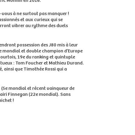
 Eric Monnin en 2016.
z-vous à ne surtout pas manquer !
ssionnés et aux curieux qui se
urront vibrer au rythme des duels
endront possession des J80 mis à leur
 7e mondial et double champion d’Europe
ourtois, 19e du ranking et quintuple
tueux : Tom Foucher et Mathieu Durand.
 ainsi que Timothée Rossi qui a
 (5e mondial et récent vainqueur de
uairi Finnegan (22e mondial). Sans
ichet !