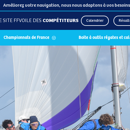
Améliorez votre navigation, nous nous adaptons à vos besoins
E SITE FFVOILE DES
COMPÉTITEURS
Calendrier
Résult
Championnats de France
Boite à outils régates et ca