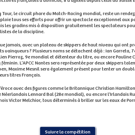
ictoires françaises à domicile, 8 d’affilées depuis celle du Suisse
 Tour, le circuit phare du Match-Racing mondial, reste un rende
ie tous ses efforts pour offrir un spectacle exceptionnel aux pa
uis les gradins mis à disposition gratuitement les spectateurs po
stes de la discipline.
ue jamais, avec un plateau de skippers de haut niveau qui ont pr
ts vainqueurs ? Plusieurs noms se détachent déjà : Ian Garreta,
n Pierroz, 9e mondial et détenteur du titre, ou encore Pauline C
minin. L’APCC Nantes sera représentée par deux skippers talen
n, Maxime Mesnil sera également présent pour tenter un doublé,
rs titres Français.
 féroce avec des figures comme le Britannique Christian Hamilton
e Néerlandais Lennard Bal (28e mondial), ou encore l’Irlandais R
ois Victor Melchior, tous déterminés à briller sur les eaux de Porn
Suivre la compétition