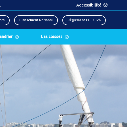
.
Accessibilité
ats
Classement National
Règlement CFJ 2026
lendrier
Les classes