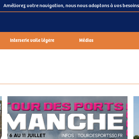
Améliorez votre navigation, nous nous adaptons à vos besoins
Interserie voile légère
Médias