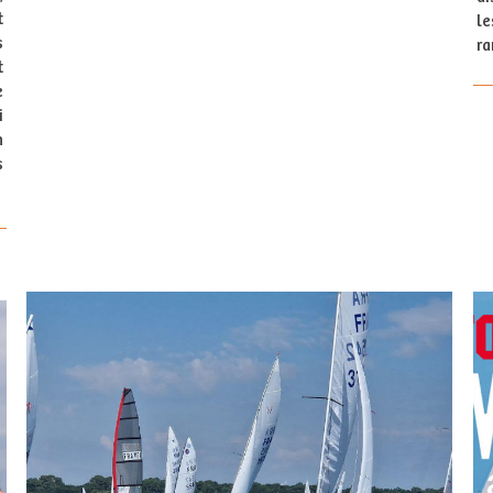
t
le
s
ra
t
e
i
n
s