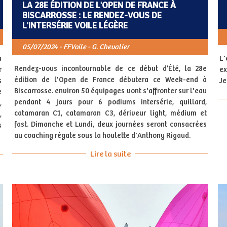
LA 28E ÉDITION DE L'OPEN DE FRANCE À
BISCARROSSE : LE RENDEZ-VOUS DE
L'INTERSÉRIE VOILE LÉGÈRE
05/07/2024 - FFVoile - G. Chevalier
u
L'
Rendez-vous incontournable de ce début d’Été, la 28e
r
ex
édition de l'Open de France débutera ce Week-end à
s
Je
Biscarrosse. environ 50 équipages vont s'affronter sur l'eau
e
pendant 4 jours pour 6 podiums intersérie, quillard,
,
catamaran C1, catamaran C3, dériveur light, médium et
,
fast. Dimanche et Lundi, deux journées seront consacrées
s
au coaching régate sous la houlette d'Anthony Rigaud.
Lire la suite