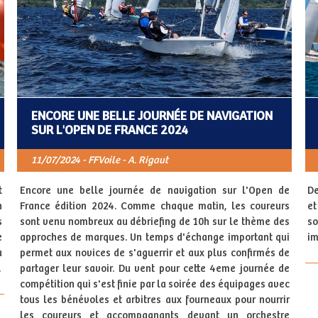
ENCORE UNE BELLE JOURNÉE DE NAVIGATION
SUR L'OPEN DE FRANCE 2024
11/07/2024 - FFVoile - A. Rigaut
t
Encore une belle journée de navigation sur l'Open de
De
n
France édition 2024. Comme chaque matin, les coureurs
et
s
sont venu nombreux au débriefing de 10h sur le thème des
so
e
approches de marques. Un temps d'échange important qui
im
à
permet aux novices de s'aguerrir et aux plus confirmés de
.
partager leur savoir. Du vent pour cette 4eme journée de
compétition qui s'est finie par la soirée des équipages avec
tous les bénévoles et arbitres aux fourneaux pour nourrir
les coureurs et accompagnants devant un orchestre