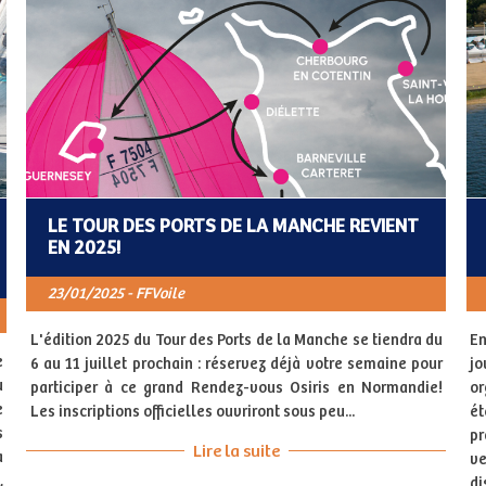
LE TOUR DES PORTS DE LA MANCHE REVIENT
EN 2025!
23/01/2025 - FFVoile
L'édition 2025 du Tour des Ports de la Manche se tiendra du
En
e
6 au 11 juillet prochain : réservez déjà votre semaine pour
jo
u
participer à ce grand Rendez-vous Osiris en Normandie!
or
e
Les inscriptions officielles ouvriront sous peu...
ét
s
pr
Lire la suite
a
ve
,
di