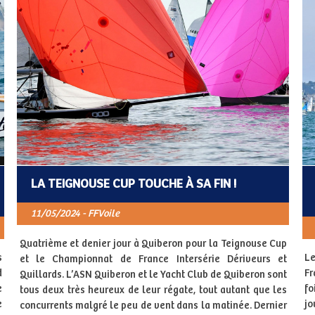
LA TEIGNOUSE CUP TOUCHE À SA FIN !
11/05/2024 - FFVoile
Quatrième et denier jour à Quiberon pour la Teignouse Cup
s
Le
et le Championnat de France Intersérie Dériveurs et
d
Fr
Quillards. L’ASN Quiberon et le Yacht Club de Quiberon sont
e
fo
tous deux très heureux de leur régate, tout autant que les
e
jo
concurrents malgré le peu de vent dans la matinée. Dernier