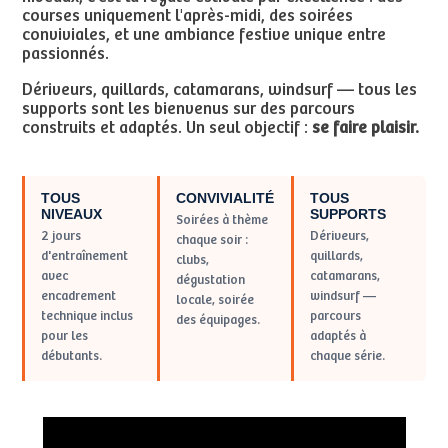
courses uniquement l'après-midi, des soirées
conviviales, et une ambiance festive unique entre
passionnés.
Dériveurs, quillards, catamarans, windsurf — tous les
supports sont les bienvenus sur des parcours
construits et adaptés. Un seul objectif :
se faire plaisir.
TOUS
CONVIVIALITÉ
TOUS
NIVEAUX
SUPPORTS
Soirées à thème
2 jours
Dériveurs,
chaque soir :
d'entraînement
quillards,
clubs,
avec
catamarans,
dégustation
encadrement
windsurf —
locale, soirée
technique inclus
parcours
des équipages.
pour les
adaptés à
débutants.
chaque série.