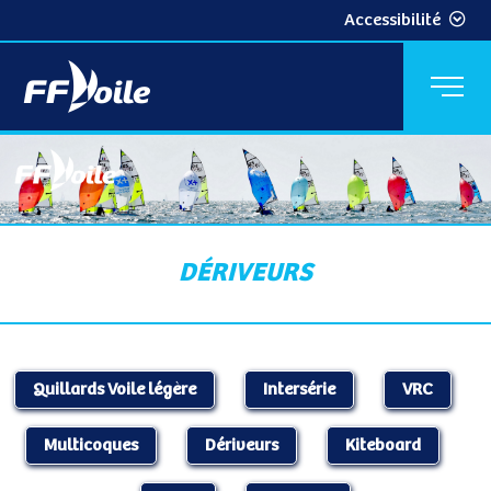
Accessibilité
DÉRIVEURS
Quillards Voile légère
Intersérie
VRC
Multicoques
Dériveurs
Kiteboard